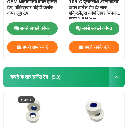
OEM ऑटोमोटिव वायर हार्नेस
105°C प्रतिरोधी ऑटोमोटिव
टेप, पॉलिएस्टर पीईटी क्लॉथ
वायर हार्नेस टेप के साथ
वायर लूम टेप
एक्रिलैट्स कोपोलिमर चिपकने
एल्युमिनियम फॉयल टेप
वाला 1.5N/cm
सबसे अच्छी कीमत
सबसे अच्छी कीमत
कोई अवशेष मास्किंग टेप नहीं
हमसे संपर्क करें
हमसे संपर्क करें
कपड़े के तार हार्नेस टेप
(53)