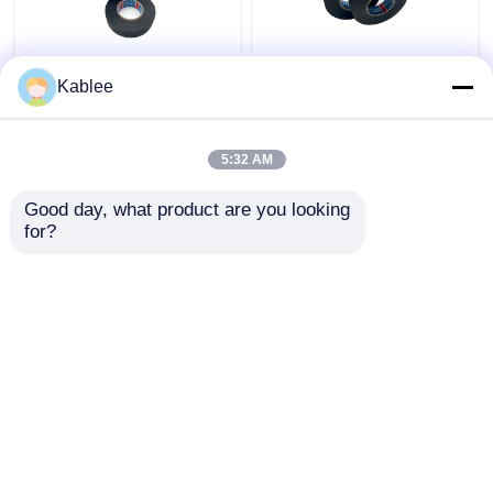
एक्रिलेट्स कॉपोलीमर चिपकने
पॉलीथीन ऑटोमोटिव वायर रैप
Kablee
वाला पॉलीथीन वायर हार्नेस
टेप रासायनिक प्रतिरोधी 9
रैपिंग टेप
मिमी 19 मिमी चौड़ाई
5:32 AM
सबसे अच्छी कीमत
सबसे अच्छी कीमत
Good day, what product are you looking 
for?
हमसे संपर्क करें
हमसे संपर्क करें
और देखो
होम
हमारे बारे में
हमसे संपर्क करें
Desktop Site
साइटमैप
गोपनीयता नीति