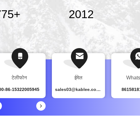
000
+
2013
टेलीफोन
ईमेल
What
00-86-15322005945
sales03@kablee.com.cn
8615818