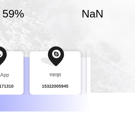
60
%
NaN
sApp
स्काइप
WeChat
171310
15322005945
15322005945