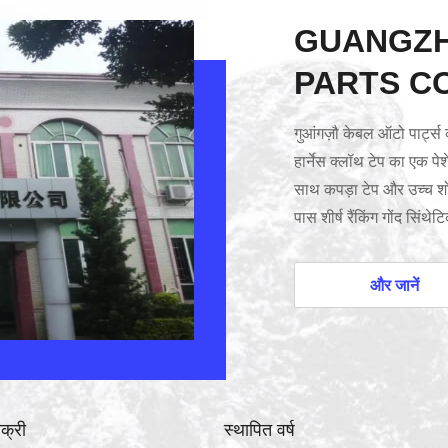
GUANGZH
PARTS CO
गुआंगज़ौ केबल ऑटो पार्ट्स 
हार्नेस क्लॉथ टेप का एक पेश
साथ कपड़ा टेप और उच्च शो
पास शीर्ष रैंकिंग गोंद सिंथ
प्रबंधन प्रणाली के आधार प
निर्माता के लिए समाधान प्
और जानें
हार्नेस सप्लायर (सुमितोमो/या
िक्री
स्थापित वर्ष