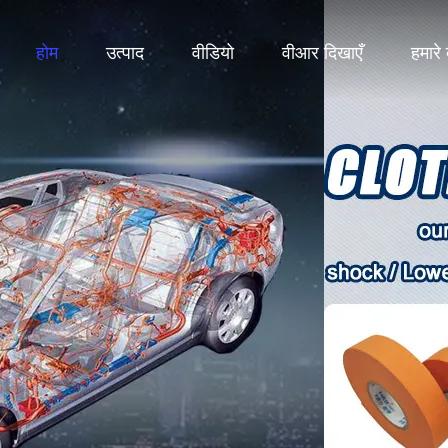
होम
उत्पाद
वीडियो
वीआर दिखाएँ
हमारे ब