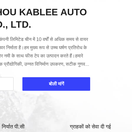
OU KABLEE AUTO
., LTD.
कंपनी लिमिटेड चीन में 10 वर्षों से अधिक समय से वायर
ेवर निर्माता है।हम मुख्य रूप से उच्च घर्षण प्रतिरोध के
र नमी के साथ फीस टेप का उत्पादन करते हैं।हमारे
ेटिक प्रौद्योगिकी, उन्नत विनिर्माण उपकरण, सटीक गुणवत्ता
र उत्कृष्ट गुणवत्ता है।और हम विश्व-प्रसिद्ध OEM
रदान करते हैं(निसान/इनलिनिटी/मज़्दा/एसी/एफसीए) और
बोली मांगें
ज़ाकी/फुरु...
निर्यात पी.सी
ग्राहकों को सेवा दी गई