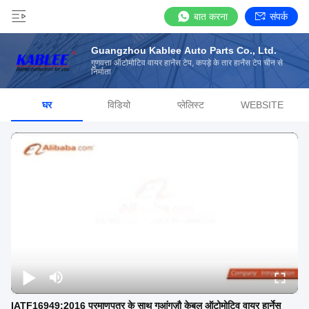
बात करना
संपर्क
Guangzhou Kablee Auto Parts Co., Ltd.
गुणवत्ता ऑटोमोटिव वायर हार्नेस टेप, कपड़े के तार हार्नेस टेप चीन से
निर्माता
घर
विडियो
प्लेलिस्ट
WEBSITE
IATF16949:2016 प्रमाणपत्र के साथ गुआंगज़ौ केबल ऑटोमोटिव वायर हार्नेस