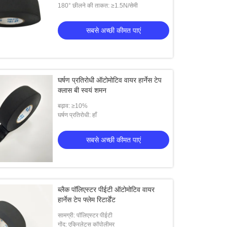
180° छीलने की ताकत: ≥1.5N/सेमी
सबसे अच्छी कीमत पाएं
घर्षण प्रतिरोधी ऑटोमोटिव वायर हार्नेस टेप
क्लास बी स्वयं शमन
बढ़ाव: ≥10%
घर्षण प्रतिरोधी: हाँ
सबसे अच्छी कीमत पाएं
ब्लैक पॉलिएस्टर पीईटी ऑटोमोटिव वायर
हार्नेस टेप फ्लेम रिटार्डेंट
सामग्री: पॉलिएस्टर पीईटी
गोंद: एक्रिलेट्स कॉपोलीमर