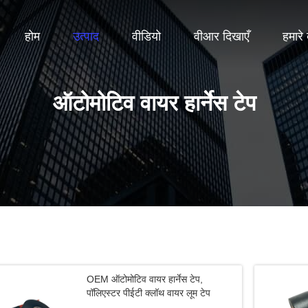
होम
उत्पाद
वीडियो
वीआर दिखाएँ
हमारे ब
ऑटोमोटिव वायर हार्नेस टेप
OEM ऑटोमोटिव वायर हार्नेस टेप,
पॉलिएस्टर पीईटी क्लॉथ वायर लूम टेप