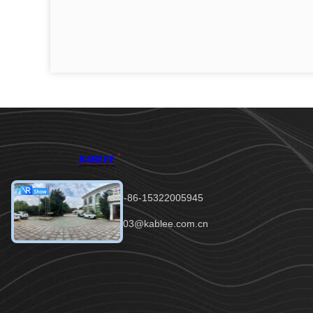
टेलीफोन：00-86-15322005945
ईमेल：sales03@kablee.com.cn