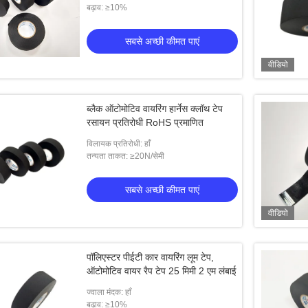
बढ़ाव: ≥10%
सबसे अच्छी कीमत पाएं
वीडियो
ब्लैक ऑटोमोटिव वायरिंग हार्नेस क्लॉथ टेप
रसायन प्रतिरोधी RoHS प्रमाणित
विलायक प्रतिरोधी: हाँ
तन्यता ताकत: ≥20N/सेमी
सबसे अच्छी कीमत पाएं
वीडियो
पॉलिएस्टर पीईटी कार वायरिंग लूम टेप,
ऑटोमोटिव वायर रैप टेप 25 मिमी 2 एम लंबाई
ज्वाला मंदक: हाँ
बढ़ाव: ≥10%