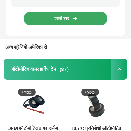
एल्युमिनियम फॉयल टेप
कोई अवशेष मास्किंग टेप नहीं
अन्य श्रेणियों अमेरिका से
ऑटोमोटिव वायर हार्नेस टेप
(87)
OEM ऑटोमोटिव वायर हार्नेस
105°C प्रतिरोधी ऑटोमोटिव