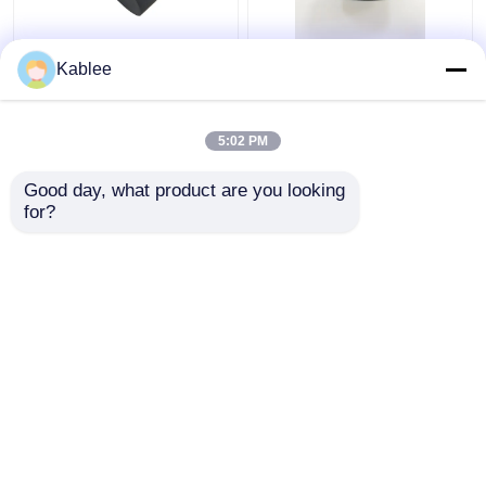
ऊन ऑटोमोटिव वायरिंग हार्नेस
15 मीटर लंबाई ऑटोमोटिव
Kablee
टेप 0.31 मिमी मोटाई
ऊन वायरिंग टेप घर्षण प्रतिरोधी
बहुउद्देशीय
जलरोधक
5:02 PM
सबसे अच्छी कीमत
सबसे अच्छी कीमत
Good day, what product are you looking 
for?
हमसे संपर्क करें
हमसे संपर्क करें
और देखो
होम
हमारे बारे में
हमसे संपर्क करें
Desktop Site
साइटमैप
गोपनीयता नीति