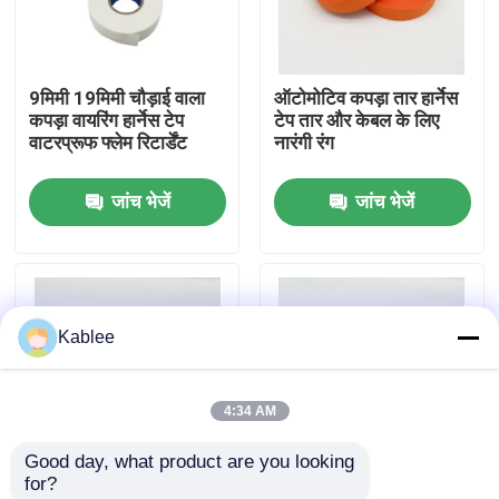
वीआर दिखाएँ
9मिमी 19मिमी चौड़ाई वाला
ऑटोमोटिव कपड़ा तार हार्नेस
कपड़ा वायरिंग हार्नेस टेप
टेप तार और केबल के लिए
हमारे बारे में
वाटरप्रूफ फ्लेम रिटार्डेंट
नारंगी रंग
जांच भेजें
जांच भेजें
फैक्टरी यात्रा
गुणवत्ता नियंत्रण
Kablee
हमसे संपर्क करें
4:34 AM
एक बोली का अनुरोध
Good day, what product are you looking 
for?
ऑटोमोटिव वायर हार्नेस टेप
उच्च-प्रदर्शन वाले ऑटोमोटिव
उत्कृष्ट घर्षण और थर्मल सुरक्षा