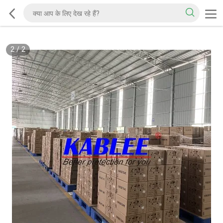
2
/
2